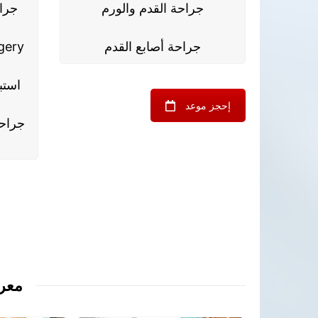
جراحة القدم والورم
جرا
جراحة أصابع القدم
gery
استب
إحجز موعد
جراحة
معر